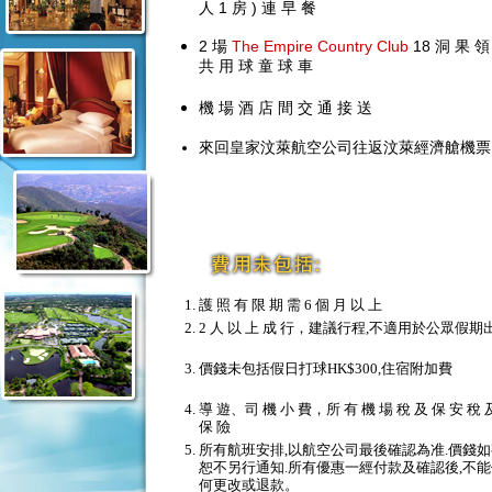
人 1 房 ) 連 早 餐
2 場
The Empire Country Club
18 洞 果 領
共 用 球 童 球 車
機 場 酒 店 間 交 通 接 送
來回皇家汶萊航空公司往返汶萊經濟艙機票
護 照 有 限 期 需 6 個 月 以 上
2 人 以 上 成 行，建議行程,不適用於公眾假期
價錢未包括假日打球HK$300,住宿附加費
導 遊、司 機 小 費，所 有 機 場 稅 及 保 安 稅 
保 險
所有航班安排,以航空公司最後確認為准.價錢如
恕不另行通知.所有優惠一經付款及確認後,不
何更改或退款。