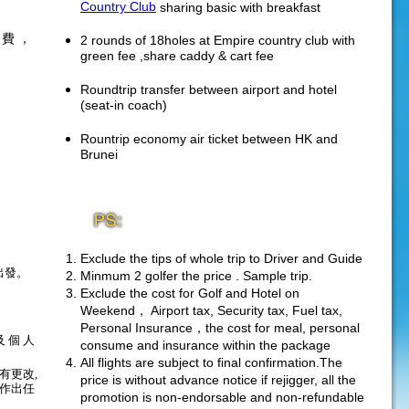
Country Club
sharing basic with breakfast
 費 ，
2 rounds of 18holes at Empire country club with
green fee ,share caddy & cart fee
Roundtrip transfer between airport and hotel
(seat-in coach)
Rountrip economy air ticket between HK and
Brunei
Exclude the tips of whole trip to Driver and Guide
出發。
Minmum 2 golfer the price . Sample trip.
Exclude the cost for Golf and Hotel on
Weekend， Airport tax, Security tax, Fuel tax,
Personal Insurance，the cost for meal, personal
及 個 人
consume and insurance within the package
All flights are subject to final confirmation.The
有更改,
price is without advance notice if rejigger, all the
能作出任
promotion is non-endorsable and non-refundable