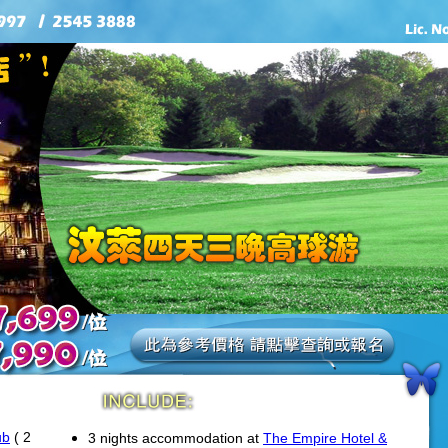
ub
( 2
3 nights accommodation at
The Empire Hotel &