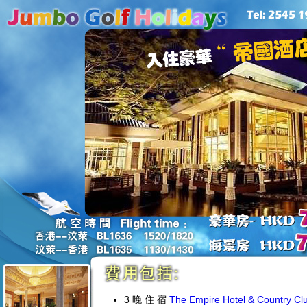
3 晚 住 宿
The Empire Hotel & Country Cl